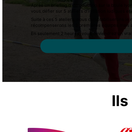
Après un briefing d’introduction sur la boule lyo
vous défier sur 5 ateliers d’initiation ludiques 
Suite à ces 5 ateliers, nous comptabiliserons l
récompenserons les 3 premières équipes mais au
En seulement 2 heures, vous deviendrez un vrai pr
Il