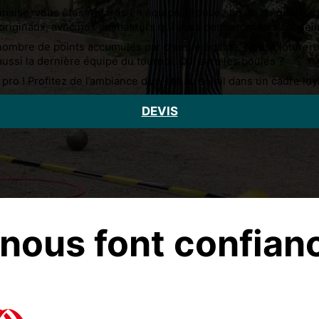
nnaise, vous êtes répartis en équipe. Trouvez un cri de guerre q
et originaux, avec nos animateurs qui vous donneront des conseil
e nombre de points accumulés par chaque équipe. Nous clôturero
ssi la dernière équipe du tournoi. Qui aura les boules ?
o ! Profitez de l’ambiance d’un été au soleil dans un cadre idyl
DEVIS
s nous font confianc