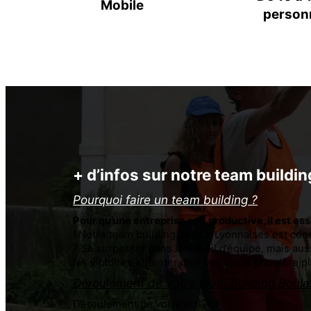
Mobile
person
+ d’infos sur notre team buildi
Pourquoi faire un team building ?
Pour qu’une entreprise soit productive, il est 
!
Notre team building boules Lyonnaises est const
? Se surpasser dans le travail d’équipe, mais au
les victoires et tenter d’arriver sur la première 
Déroulement de votre team building Boul
Déroulement de votre activité :