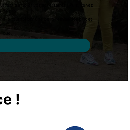
ui fera trembler vos adversaires ! Puis, venez
s de pro.
ns le tournoi par une belle
remise des prix
et
lique.
e !