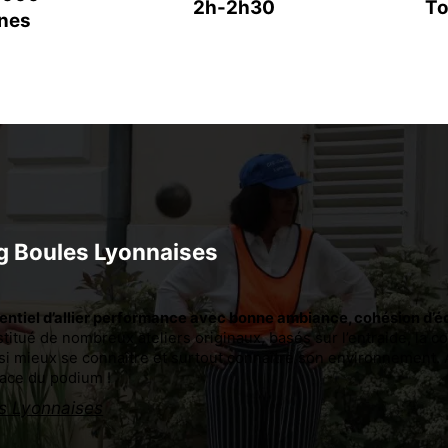
2h-2h30
To
nes
ng Boules Lyonnaises
essentiel d’allier performance avec bonne ambiance, cohésion d
itué de nombreux ateliers originaux, basés sur l’entraide, la c
ssi mieux se connaître et surtout connaître son environnement. 
place du podium !
es Lyonnaises