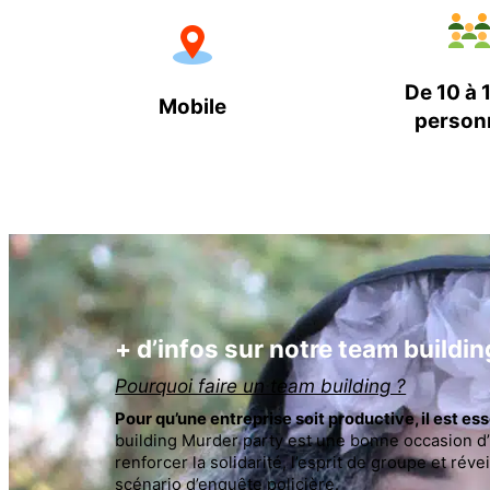
De 10 à
Mobile
person
+ d’infos sur notre team buildi
Pourquoi faire un team building ?
Pour qu’une entreprise soit productive, il est 
building Murder party est une bonne occasion d’i
renforcer la solidarité, l’esprit de groupe et ré
scénario d’enquête policière.