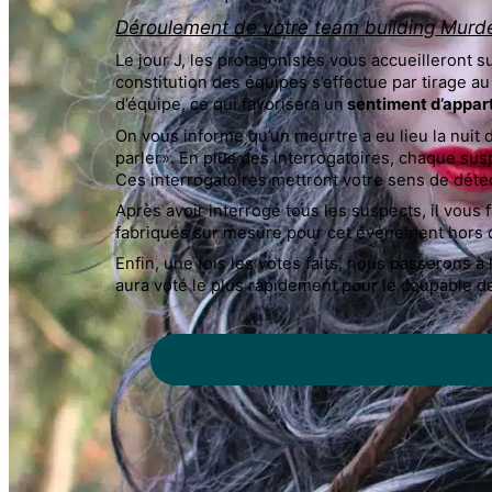
Déroulement de votre team building Murd
Le jour J, les protagonistes vous accueilleront 
constitution des équipes s’effectue par tirage au
d’équipe, ce qui favorisera un
sentiment d’appar
On vous informe qu’un meurtre a eu lieu la nuit 
parler». En plus des interrogatoires, chaque s
Ces interrogatoires mettront votre sens de déte
Après avoir interrogé tous les suspects, il vous
fabriqués sur mesure pour cet événement hors
Enfin, une fois les votes faits, nous passerons à
aura voté le plus rapidement pour le coupable d