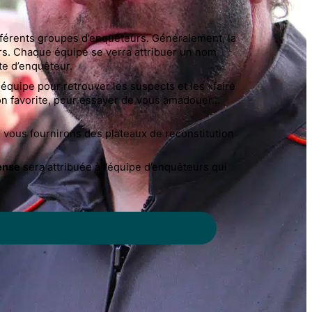
différents groupes d’enquêteurs. Généralement, la
eurs. Chaque équipe se verra attribuer un nom
te d’enquêteur.
 équipe pour retrouver les suspects et les «faire
son favorite, pour essayer de vous amadouer…
 vous fournirons des plateaux de reconstitution
ense
sera attribuée à l’équipe d’enquêteurs qui