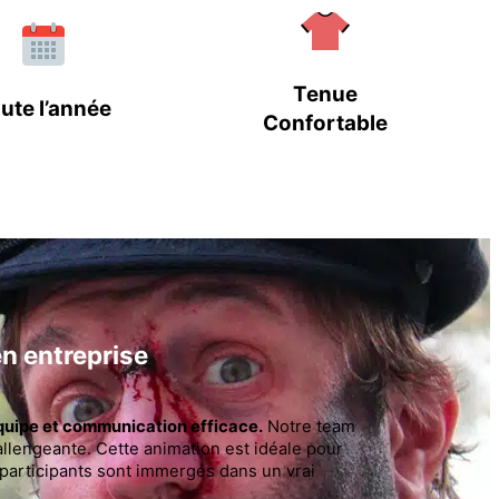
Tenue
ute l’année
Confortable
n entreprise
équipe et communication efficace.
Notre team
allengeante. Cette animation est idéale pour
s participants sont immergés dans un vrai