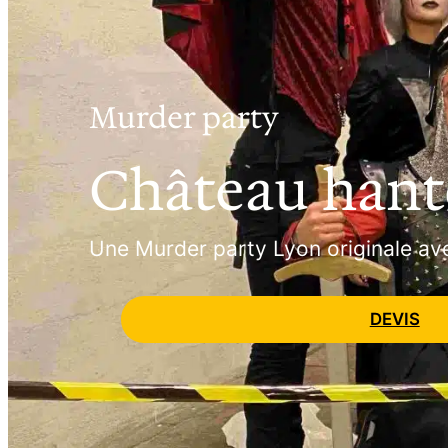
Murder party
Château hant
Une Murder party Lyon originale ave
DEVIS