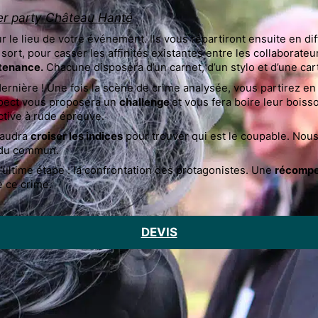
er party Château Hanté
sur le lieu de votre événement. Ils vous répartiront ensuite en 
 sort, pour casser les affinités existantes entre les collaborat
tenance.
Chacune disposera d’un carnet, d’un stylo et d’une car
dernière ! Une fois la scène de crime analysée, vous partirez en
uspect vous proposera un
challenge
et vous fera boire leur bois
ctive à rude épreuve.
 faudra
croiser les indices
pour trouver qui est le coupable. Nous
 du commun.
 l’ultime étape : la confrontation des protagonistes. Une
récomp
e ce crime.
DEVIS