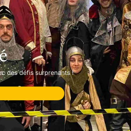
é
c des défis surprenants !