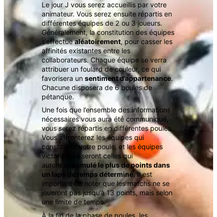
Le jour J vous serez accueillis par votre
animateur. Vous serez ensuite répartis en
différentes équipes de 2 ou 3 joueurs.
Généralement, la constitution des équipes
s’effectue
aléatoirement
, pour casser les
affinités existantes entre les
collaborateurs. Chaque équipe se verra
attribuer un foulard de couleur, ce qui
favorisera un
sentiment d’appartenance
.
Chacune disposera de 6 boules de
pétanque.
Une fois que l’ensemble des informations
nécessaires vous aura été communiqué,
vous serez répartis en différentes poules.
Vous affronterez les équipes qui
constituent votre poule, et les équipes
victorieuses seront celles qui
auront
accumulé le plus de points dans
un laps de temps déterminé
. Il est
important de noter que les matchs ne se
joueront pas jusqu’à 13 points, mais selon
une limite de temps.
À la fin de la phase de poules, les