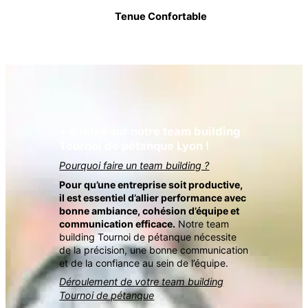
Tenue Confortable
+ d’infos sur notre team building
Tournoi de pétanque Lyon !
Pourquoi faire un team building ?
Pour qu’une entreprise soit productive,
il est essentiel d’allier performance avec
bonne ambiance, cohésion d’équipe et
communication efficace.
Notre team
building Tournoi de pétanque nécessite
de la précision, une bonne communication
et de la confiance au sein de l’équipe.
Déroulement de votre team building
Tournoi de pétanque